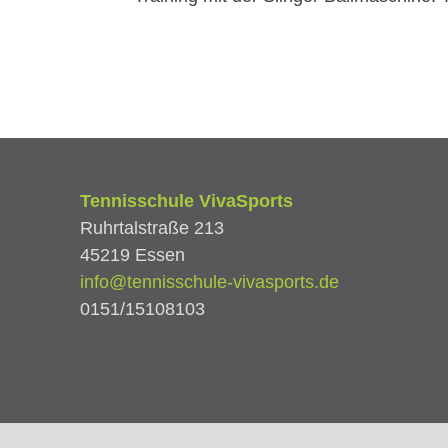
Tennisschule VivaSports
Ruhrtalstraße 213
45219 Essen
info@tennisschule-vivasports.de
0151/15108103