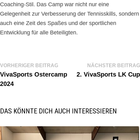
Coaching-Stil. Das Camp war nicht nur eine
Gelegenheit zur Verbesserung der Tennisskills, sondern
auch eine Zeit des Spaßes und der sportlichen
Entwicklung für alle Beteiligten.
Beitragsnavigation
Vorheriger
VORHERIGER BEITRAG
NÄCHSTER BEITRAG
Beitrag:
VivaSports Ostercamp
2. VivaSports LK Cup
2024
DAS KÖNNTE DICH AUCH INTERESSIEREN